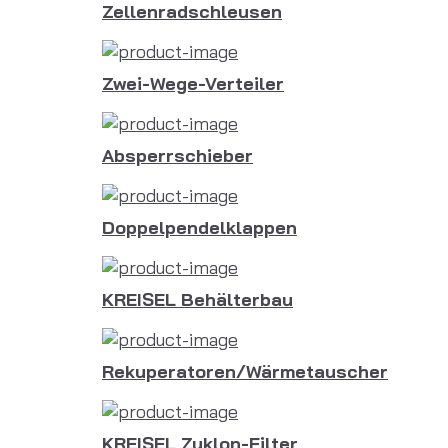
Zellenradschleusen
Zwei-Wege-Verteiler
Absperrschieber
Doppelpendelklappen
KREISEL Behälterbau
Rekuperatoren/Wärmetauscher
KREISEL Zyklon-Filter