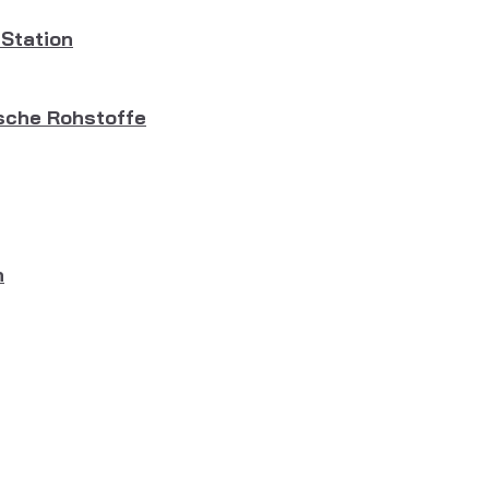
Station
sche Rohstoffe
n