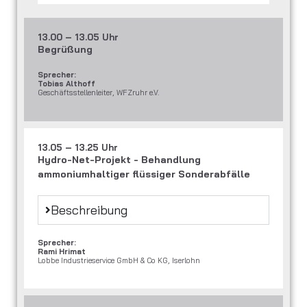
13.00 – 13.05 Uhr
Begrüßung
Sprecher:
Tobias Althoff
Geschäftsstellenleiter, WFZruhr e.V.
13.05 – 13.25 Uhr
Hydro-Net-Projekt - Behandlung
ammoniumhaltiger flüssiger Sonderabfälle
Beschreibung
Sprecher:
Rami Hrimat
Lobbe Industrieservice GmbH & Co KG, Iserlohn