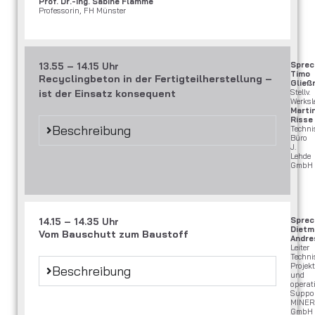
Prof. Dr.-Ing. Sabine Flamme
Professorin, FH Münster
Sprec
13.55 – 14.15 Uhr
Timo
Recyclingbeton in der Fertigteilherstellung –
Gließ
ist der Einsatz konsequent
Stellv.
Werksl
Marti
Risse
Beschreibung
Techni
Büro
J.
Lehde
GmbH
Sprec
14.15 – 14.35 Uhr
Dietm
Vom Bauschutt zum Baustoff
Andre
Leiter
Techni
Proje
Beschreibung
und
operati
Suppor
MINER
GmbH