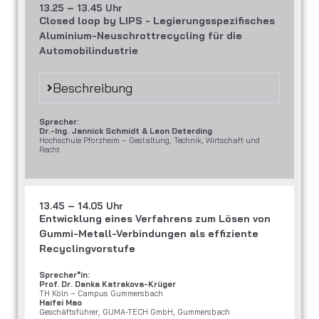
13.25 – 13.45 Uhr
Closed loop by LIPS - Legierungsspezifisches
Aluminium-Neuschrottrecycling für die
Automobilindustrie
Beschreibung
Sprecher:
Dr.-Ing. Jannick Schmidt & Leon Deterding
Hochschule Pforzheim – Gestaltung, Technik, Wirtschaft und
Recht
13.45 – 14.05 Uhr
Entwicklung eines Verfahrens zum Lösen von
Gummi-Metall-Verbindungen als effiziente
Recyclingvorstufe
Sprecher*in:
Prof. Dr. Danka Katrakova-Krüger
TH Köln – Campus Gummersbach
Haifei Mao
Geschäftsführer, GUMA-TECH GmbH, Gummersbach