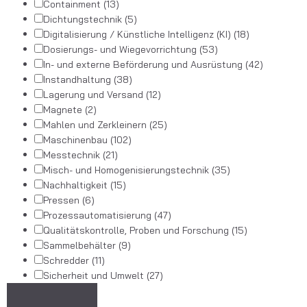
Containment
(13)
Dichtungstechnik
(5)
Digitalisierung / Künstliche Intelligenz (KI)
(18)
Dosierungs- und Wiegevorrichtung
(53)
In- und externe Beförderung und Ausrüstung
(42)
Instandhaltung
(38)
Lagerung und Versand
(12)
Magnete
(2)
Mahlen und Zerkleinern
(25)
Maschinenbau
(102)
Messtechnik
(21)
Misch- und Homogenisierungstechnik
(35)
Nachhaltigkeit
(15)
Pressen
(6)
Prozessautomatisierung
(47)
Qualitätskontrolle, Proben und Forschung
(15)
Sammelbehälter
(9)
Schredder
(11)
Sicherheit und Umwelt
(27)