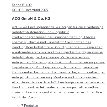
Stand
5-402
SOLIDS Dortmund 2027
AZO GmbH & Co. KG
AZO – We Love Ingredients. Wir sorgen für die zuverlässige
Rohstoff-Automation und -Logistik in
Produktionsprozessen der Branchen Nahrung, Pharma,
Kosmetik, Chemie und Kunststoff. Sie möchten das
Handling Ihrer Rohstoffe – Schüttgüter oder Flüssigkeiten
– automatisieren? Wir sind Ihre Experten für physikalische
Rohstoff-Analytik, Engineering, Verfahrenstechnik,
Anlagenbau, Steuerungstechnik und Automatisierung sowie
Digitalisierung. Vom Engineering, der Lieferung einzelner
Komponenten bis hin zum Bau kompletter, schlüsselfertiger
Anlagen, Automatisierung, Montage und umfangreichem
After Sales Service: Alle AZO Leistungen kommen aus einer
Hand und sind perfekt aufeinander eingespielt – weltweit
immer in Ihrer Nähe gestalten wir zusammen mit Ihnen Ihre
Fabrik der Zukunft!
7 Produkte