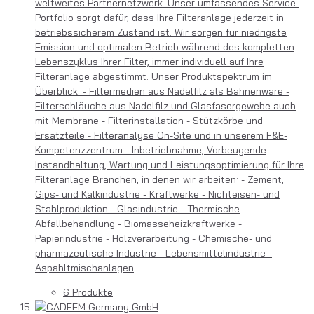
weltweites Partnernetzwerk. Unser umfassendes Service-
Portfolio sorgt dafür, dass Ihre Filteranlage jederzeit in
betriebssicherem Zustand ist. Wir sorgen für niedrigste
Emission und optimalen Betrieb während des kompletten
Lebenszyklus Ihrer Filter, immer individuell auf Ihre
Filteranlage abgestimmt. Unser Produktspektrum im
Überblick: - Filtermedien aus Nadelfilz als Bahnenware -
Filterschläuche aus Nadelfilz und Glasfasergewebe auch
mit Membrane - Filterinstallation - Stützkörbe und
Ersatzteile - Filteranalyse On-Site und in unserem F&E-
Kompetenzzentrum - Inbetriebnahme, Vorbeugende
Instandhaltung, Wartung und Leistungsoptimierung für Ihre
Filteranlage Branchen, in denen wir arbeiten: - Zement,
Gips- und Kalkindustrie - Kraftwerke - Nichteisen- und
Stahlproduktion - Glasindustrie - Thermische
Abfallbehandlung - Biomasseheizkraftwerke -
Papierindustrie - Holzverarbeitung - Chemische- und
pharmazeutische Industrie - Lebensmittelindustrie -
Aspahltmischanlagen
6 Produkte