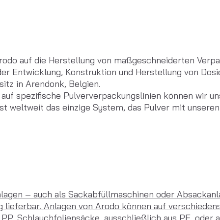
Arodo auf die Herstellung von maßgeschneiderten Verpac
r Entwicklung, Konstruktion und Herstellung von Dosier
itz in Arendonk, Belgien. 
 auf spezifische Pulververpackungslinien können wir un
st weltweit das einzige System, das Pulver mit unser
lagen – auch als Sackabfüllmaschinen oder Absackanl
g lieferbar. Anlagen von Arodo können auf verschiede
 PP, Schlauchfoliensäcke, ausschließlich aus PE, oder a