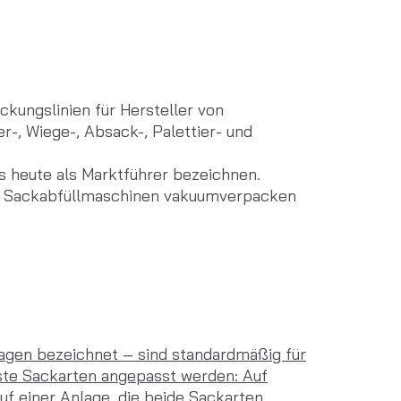
kungslinien für Hersteller von 
-, Wiege-, Absack-, Palettier- und 
s heute als Marktführer bezeichnen. 
en Sackabfüllmaschinen vakuumverpacken 
agen bezeichnet – sind standardmäßig für
nste Sackarten angepasst werden: Auf
uf einer Anlage, die beide Sackarten