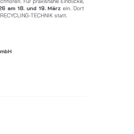
chhören. Für praxisnahe Einblicke,
 am 18. und 19. März
ein. Dort
 RECYCLING-TECHNIK statt.
GmbH