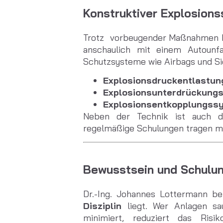
Konstruktiver Explosionss
Trotz vorbeugender Maßnahmen ka
anschaulich mit einem Autounfa
Schutzsysteme wie Airbags und Sic
Explosionsdruckentlastu
Explosionsunterdrückung
Explosionsentkopplungss
Neben der Technik ist auch 
regelmäßige Schulungen tragen ma
Bewusstsein und Schulu
Dr.-Ing. Johannes Lottermann be
Disziplin
liegt. Wer Anlagen sau
minimiert, reduziert das Risi