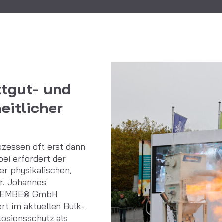
ttgut- und
eitlicher
rozessen oft erst dann
ei erfordert der
er physikalischen,
r. Johannes
i REMBE® GmbH
rt im aktuellen Bulk-
losionsschutz als