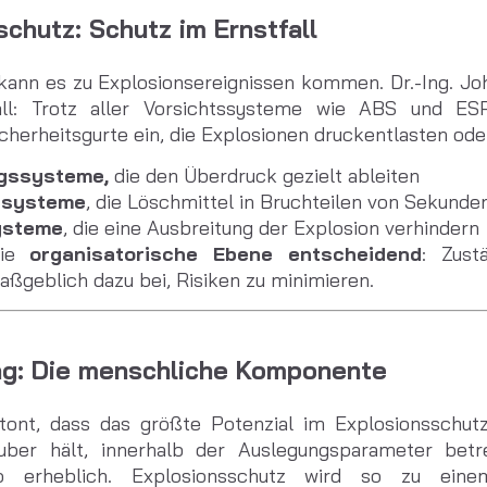
chutz: Schutz im Ernstfall
nn es zu Explosionsereignissen kommen. Dr.-Ing.
Jo
ll: Trotz aller Vorsichtssysteme wie ABS und ESP
herheitsgurte ein, die Explosionen druckentlasten ode
ngssysteme,
die den Überdruck gezielt ableiten
ssysteme
, die Löschmittel in Bruchteilen von Sekunde
ysteme
, die eine Ausbreitung der Explosion verhindern
die
organisatorische Ebene entscheidend
: Zust
ßgeblich dazu bei, Risiken zu minimieren.
ng: Die menschliche Komponente
tont, dass das größte Potenzial im Explosionsschut
ber hält, innerhalb der Auslegungsparameter betre
ko erheblich. Explosionsschutz wird so zu einem 