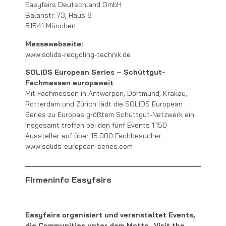
Easyfairs Deutschland GmbH
Balanstr. 73, Haus 8
81541 München
Messewebseite:
www.solids-recycling-technik.de
SOLIDS European Series – Schüttgut-
Fachmessen europaweit
Mit Fachmessen in Antwerpen, Dortmund, Krakau,
Rotterdam und Zürich lädt die SOLIDS European
Series zu Europas größtem Schüttgut-Netzwerk ein.
Insgesamt treffen bei den fünf Events 1.150
Aussteller auf über 15.000 Fachbesucher.
www.solids-european-series.com
Firmeninfo Easyfairs
Easyfairs organisiert und veranstaltet Events,
die Communities unter dem Motto „Visit the