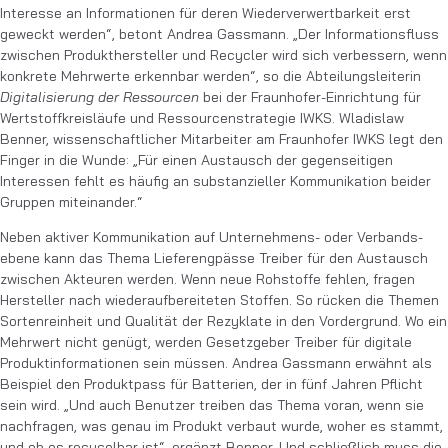
Interesse an Informationen für deren Wiederverwertbarkeit erst
geweckt werden“, betont Andrea Gassmann. „Der Informationsfluss
zwischen Produkthersteller und Recycler wird sich verbessern, wenn
konkrete Mehrwerte erkennbar werden“, so die Abteilungsleiterin
Digitalisierung der Ressourcen
bei der Fraunhofer-Einrichtung für
Wertstoffkreisläufe und Ressourcenstrategie IWKS. Wladislaw
Benner, wissen­schaftlicher Mitarbeiter am Fraunhofer IWKS legt den
Finger in die Wunde: „Für einen Austausch der gegenseitigen
Interessen fehlt es häufig an substanzieller Kommunikation beider
Gruppen miteinander.“
Neben aktiver Kommunikation auf Unternehmens- oder Verbands­
ebene kann das Thema Lieferengpässe Treiber für den Austausch
zwischen Akteuren werden. Wenn neue Rohstoffe fehlen, fragen
Hersteller nach wiederaufbereiteten Stoffen. So rücken die Themen
Sortenreinheit und Qualität der Rezyklate in den Vordergrund. Wo ein
Mehrwert nicht genügt, werden Gesetzgeber Treiber für digitale
Produktinformationen sein müssen. Andrea Gassmann erwähnt als
Beispiel den Produktpass für Batterien, der in fünf Jahren Pflicht
sein wird. „Und auch Benutzer treiben das Thema voran, wenn sie
nachfragen, was genau im Produkt verbaut wurde, woher es stammt,
und ob es recycelbar ist“, ergänzt Benner. Und schließlich muss die