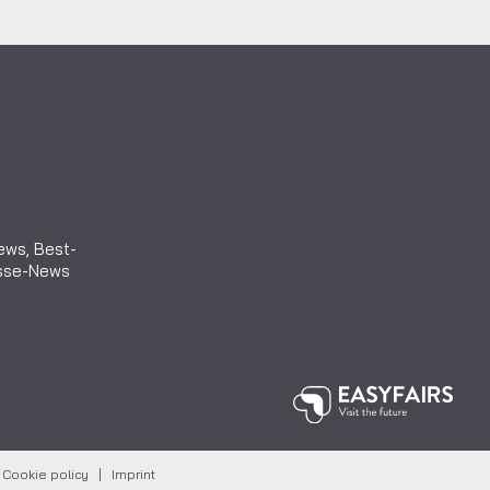
iews, Best-
esse-News
|
Cookie policy
|
Imprint