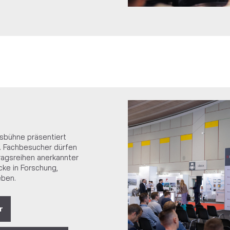
gsbühne präsentiert
s. Fachbesucher dürfen
ragsreihen anerkannter
cke in Forschung,
eben.
r